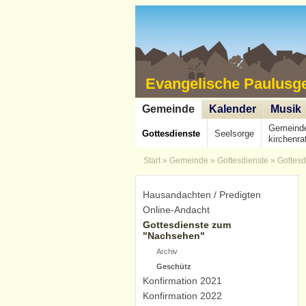
Evangelische Paulusg
Gemeinde
Kalender
Musik
Gemeind
Gottesdienste
Seelsorge
kirchenra
Start
»
Gemeinde
»
Gottesdienste
»
Gottesd
Hausandachten / Predigten
Online-Andacht
Gottesdienste zum
"Nachsehen"
Archiv
Geschütz
Konfirmation 2021
Konfirmation 2022