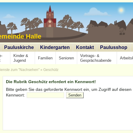
emeinde Halle
Pauluskirche
Kindergarten
Kontakt
Paulusshop
e-
Kinder &
Vortrags- &
Familien
Senioren
Arbeits
t
Jugend
Gesprächsabende
ienste zum "Nachsehen"
»
Geschütz
Die Rubrik
Geschütz
erfordert ein Kennwort!
Bitte geben Sie das geforderte Kennwort ein, um Zugriff auf diesen 
Kennwort: