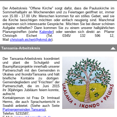
Der Arbeitskreis "Offene Kirche" sorgt dafür, dass die Pauluskirche im
Sommerhalbjahr an Wochenenden und zu Feiertagen geöffnet ist, immer
von 15.00 - 17.00 Uhr. Menschen kommen für ein stilles Gebet, weil sie
die Kirche besichtigen möchten oder einfach neugierig sind. Manchmal
entspinnen sich interessante Gespräche. Möchten Sie bei dieser schönen
Aufgabe mithelfen? Dann kommen Sie zu einem unserer halbjährlichen
Planungstreffen (siehe
Kalender
) oder wenden sich direkt an Pfarrer
Christoph Eichert (Tel. 0345/ 132 596 12,
Mail
christoph.eichert@ekmd.de
).
Tansania-Arbeitskreis
Der Tansania-Arbeitskreis koordiniert
und plant die Schulgeld- und
Baumpflanzprojekte innerhalb unserer
Partnerschaft mit den Gemeinden in
Ukalwa und Ikondo/Tansania und hält
briefliche Kontakte zu dortigen
Gemeindegliedern und "Früchten" der
Partnerschaft, die im Juni 2015
ihr 30jähriges Jubiläum feiern konnte,
aufrecht.
Kontaktperson ist Frau Dr. Irmtraud
Herms, die auch Sprachunterricht in
Swahili anbietet. (Siehe auch Seite
Partnergemeinden Tansania
),
Telefon: 5231587,