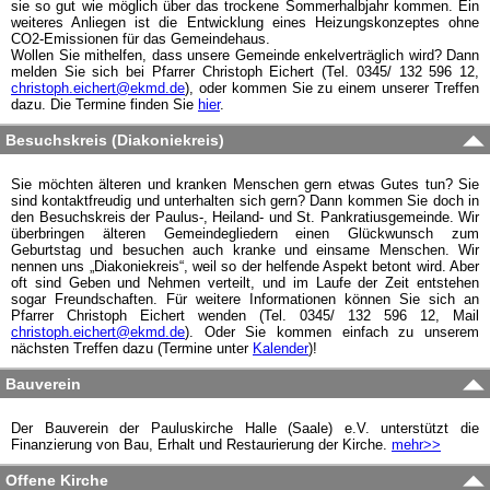
sie so gut wie möglich über das trockene Sommerhalbjahr kommen. Ein
weiteres Anliegen ist die Entwicklung eines Heizungskonzeptes ohne
CO2-Emissionen für das Gemeindehaus.
Wollen Sie mithelfen, dass unsere Gemeinde enkelverträglich wird? Dann
melden Sie sich bei Pfarrer Christoph Eichert (Tel. 0345/ 132 596 12,
christoph.eichert@ekmd.de
), oder kommen Sie zu einem unserer Treffen
dazu. Die Termine finden Sie
hier
.
Besuchskreis (Diakoniekreis)
Sie möchten älteren und kranken Menschen gern etwas Gutes tun? Sie
sind kontaktfreudig und unterhalten sich gern? Dann kommen Sie doch in
den Besuchskreis der Paulus-, Heiland- und St. Pankratiusgemeinde. Wir
überbringen älteren Gemeindegliedern einen Glückwunsch zum
Geburtstag und besuchen auch kranke und einsame Menschen. Wir
nennen uns „Diakoniekreis“, weil so der helfende Aspekt betont wird. Aber
oft sind Geben und Nehmen verteilt, und im Laufe der Zeit entstehen
sogar Freundschaften. Für weitere Informationen können Sie sich an
Pfarrer Christoph Eichert wenden (Tel. 0345/ 132 596 12, Mail
christoph.eichert@ekmd.de
). Oder Sie kommen einfach zu unserem
nächsten Treffen dazu (Termine unter
Kalender
)!
Bauverein
Der Bauverein der Pauluskirche Halle (Saale) e.V. unterstützt die
Finanzierung von Bau, Erhalt und Restaurierung der Kirche.
mehr>>
Offene Kirche