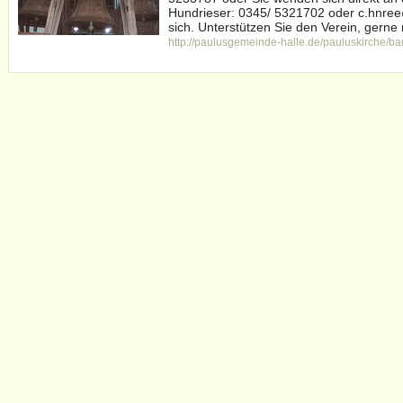
Hundrieser: 0345/ 5321702 oder c.hnre
sich. Unterstützen Sie den Verein, gerne m
http://paulusgemeinde-halle.de/pauluskirche/b