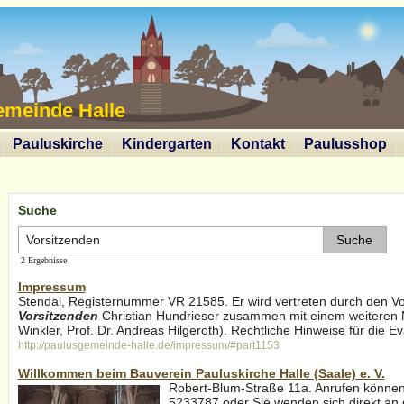
emeinde Halle
Pauluskirche
Kindergarten
Kontakt
Paulusshop
Suche
2 Ergebnisse
Impressum
Stendal, Registernummer VR 21585. Er wird vertreten durch den Vo
Vorsitzenden
Christian Hundrieser zusammen mit einem weiteren Mi
Winkler, Prof. Dr. Andreas Hilgeroth). Rechtliche Hinweise für die Ev
http://paulusgemeinde-halle.de/impressum/#part1153
Willkommen beim Bauverein Pauluskirche Halle (Saale) e. V.
Robert-Blum-Straße 11a. Anrufen könne
5233787 oder Sie wenden sich direkt an