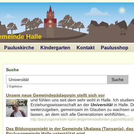
emeinde Halle
Pauluskirche
Kindergarten
Kontakt
Paulusshop
Suche
2 Ergebnisse
Unsere neue Gemeindepädagogin stellt sich vor
und fühlen uns seit dem sehr wohl in Halle. Ich studie
Erziehungswissenschaft an der
Universität
in Halle. 
weiterzugeben, gemeinsam im Glauben zu wachsen un
lassen, an dem sich alle Generationen wohlfühlen,...
http://paulusgemeinde-halle.de/gemeinde/kinder-jugend/#part
Das Bildungsprojekt in der Gemeinde Ukalawa (Tansania), das
Paulusgemeinde Halle unterstützt wird