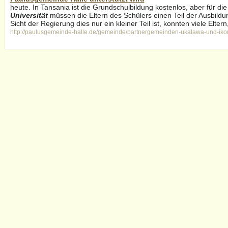
heute. In Tansania ist die Grundschulbildung kostenlos, aber für di
Universität
müssen die Eltern des Schülers einen Teil der Ausbild
Sicht der Regierung dies nur ein kleiner Teil ist, konnten viele Eltern,
http://paulusgemeinde-halle.de/gemeinde/partnergemeinden-ukalawa-und-iko