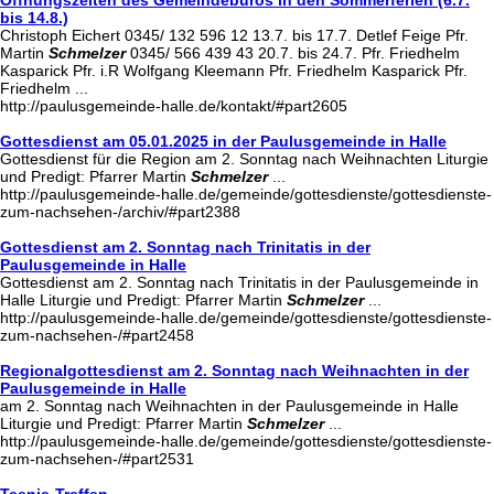
bis 14.8.)
Christoph Eichert 0345/ 132 596 12 13.7. bis 17.7. Detlef Feige Pfr.
Martin
Schmelzer
0345/ 566 439 43 20.7. bis 24.7. Pfr. Friedhelm
Kasparick Pfr. i.R Wolfgang Kleemann Pfr. Friedhelm Kasparick Pfr.
Friedhelm ...
http://paulusgemeinde-halle.de/kontakt/#part2605
Gottesdienst am 05.01.2025 in der Paulusgemeinde in Halle
Gottesdienst für die Region am 2. Sonntag nach Weihnachten Liturgie
und Predigt: Pfarrer Martin
Schmelzer
...
http://paulusgemeinde-halle.de/gemeinde/gottesdienste/gottesdienste-
zum-nachsehen-/archiv/#part2388
Gottesdienst am 2. Sonntag nach Trinitatis in der
Paulusgemeinde in Halle
Gottesdienst am 2. Sonntag nach Trinitatis in der Paulusgemeinde in
Halle Liturgie und Predigt: Pfarrer Martin
Schmelzer
...
http://paulusgemeinde-halle.de/gemeinde/gottesdienste/gottesdienste-
zum-nachsehen-/#part2458
Regionalgottesdienst am 2. Sonntag nach Weihnachten in der
Paulusgemeinde in Halle
am 2. Sonntag nach Weihnachten in der Paulusgemeinde in Halle
Liturgie und Predigt: Pfarrer Martin
Schmelzer
...
http://paulusgemeinde-halle.de/gemeinde/gottesdienste/gottesdienste-
zum-nachsehen-/#part2531
Teenie-Treffen