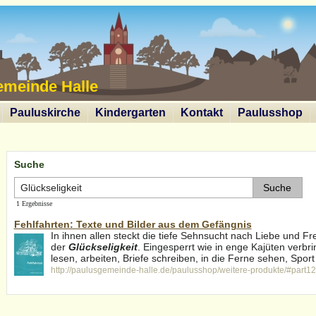
emeinde Halle
Pauluskirche
Kindergarten
Kontakt
Paulusshop
Suche
1 Ergebnisse
Fehlfahrten: Texte und Bilder aus dem Gefängnis
In ihnen allen steckt die tiefe Sehnsucht nach Liebe und Fr
der
Glückseligkeit
. Eingesperrt wie in enge Kajüten verbri
lesen, arbeiten, Briefe schreiben, in die Ferne sehen, Sport 
http://paulusgemeinde-halle.de/paulusshop/weitere-produkte/#part1