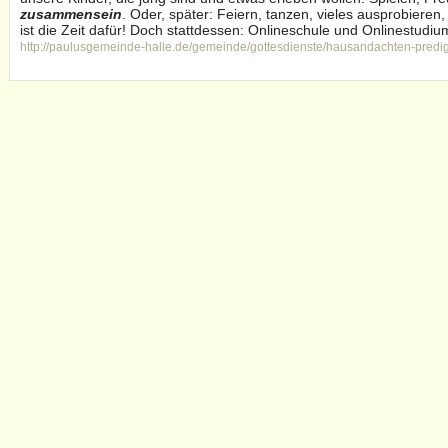
zusammensein
. Oder, später: Feiern, tanzen, vieles ausprobieren, s
ist die Zeit dafür! Doch stattdessen: Onlineschule und Onlinestudium
http://paulusgemeinde-halle.de/gemeinde/gottesdienste/hausandachten-predi