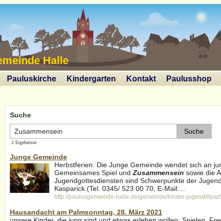
emeinde Halle
Pauluskirche
Kindergarten
Kontakt
Paulusshop
Suche
2 Ergebnisse
Junge Gemeinde
Herbstferien. Die Junge Gemeinde wendet sich an jun
Gemeinsames Spiel und
Zusammensein
sowie die A
Jugendgottesdiensten sind Schwerpunkte der Jugenda
Kasparick (Tel. 0345/ 523 00 70, E-Mail:...
http://paulusgemeinde-halle.de/gemeinde/kinder-jugend/#par
Hausandacht am Palmsonntag, 28. März 2021
unsere Kinder, die jung sind und etwas erleben wollen: Spielen, F