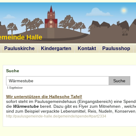
emeinde Halle
Pauluskirche
Kindergarten
Kontakt
Paulusshop
Suche
1 Ergebnisse
Wir unterstützen die Hallesche Tafel!
sofort steht im Paulusgemeindehaus (Eingangsbereich) eine Spende
die
Wärmestube
bereit. Dazu gibt es Flyer zum Mitnehmen , welc
sind zum Beispiel verpackte Lebensmittel, Reis, Nudeln, Konserven
http://paulusgemeinde-halle.de/gemeinde/spende/#part2334