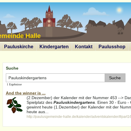
emeinde Halle
Pauluskirche
Kindergarten
Kontakt
Paulusshop
Suche
1 Ergebnisse
And the winner is ...
(2.Dezember) der Kalender mit der Nummer 453 --> Da
Spielplatz des
Pauluskindergartens
. Einen 30 - Euro -
gewinnt heute (1.Dezember) der Kalender mit der Numm
heute aus...
http://paulusgemeinde-halle.de/kalender/adventskalender/#part1