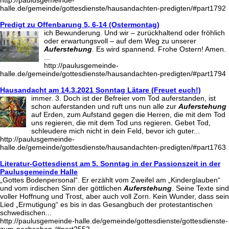
halle.de/gemeinde/gottesdienste/hausandachten-predigten/#part1792
Predigt zu Offenbarung 5, 6-14 (Ostermontag)
ich Bewunderung. Und wir – zurückhaltend oder fröhlich
oder erwartungsvoll – auf dem Weg zu unserer
Auferstehung
. Es wird spannend. Frohe Ostern! Amen.
...
http://paulusgemeinde-
halle.de/gemeinde/gottesdienste/hausandachten-predigten/#part1794
Hausandacht am 14.3.2021 Sonntag Lätare (Freuet euch!)
immer. 3. Doch ist der Befreier vom Tod auferstanden, ist
schon auferstanden und ruft uns nun alle zur
Auferstehung
auf Erden, zum Aufstand gegen die Herren, die mit dem Tod
uns regieren, die mit dem Tod uns regieren. Gebet Tod,
schleudere mich nicht in dein Feld, bevor ich guter...
http://paulusgemeinde-
halle.de/gemeinde/gottesdienste/hausandachten-predigten/#part1763
Literatur-Gottesdienst am 5. Sonntag in der Passionszeit in der
Paulusgemeinde Halle
„Gottes Bodenpersonal“. Er erzählt vom Zweifel am „Kinderglauben“
und vom irdischen Sinn der göttlichen
Auferstehung
. Seine Texte sind
voller Hoffnung und Trost, aber auch voll Zorn. Kein Wunder, dass sein
Lied „Ermutigung“ es bis in das Gesangbuch der protestantischen
schwedischen...
http://paulusgemeinde-halle.de/gemeinde/gottesdienste/gottesdienste-
zum-nachsehen-/#part2552