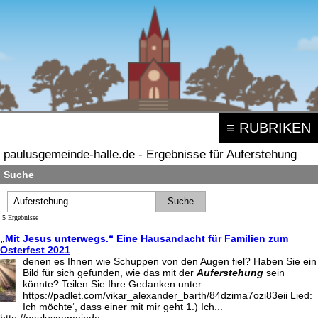
≡ RUBRIKEN
paulusgemeinde-halle.de - Ergebnisse für Auferstehung
Suche
5 Ergebnisse
„Mit Jesus unterwegs.“ Eine Hausandacht für Familien zum
Osterfest 2021
denen es Ihnen wie Schuppen von den Augen fiel? Haben Sie ein
Bild für sich gefunden, wie das mit der
Auferstehung
sein
könnte? Teilen Sie Ihre Gedanken unter
https://padlet.com/vikar_alexander_barth/84dzima7ozi83eii Lied:
Ich möchte‘, dass einer mit mir geht 1.) Ich...
http://paulusgemeinde-